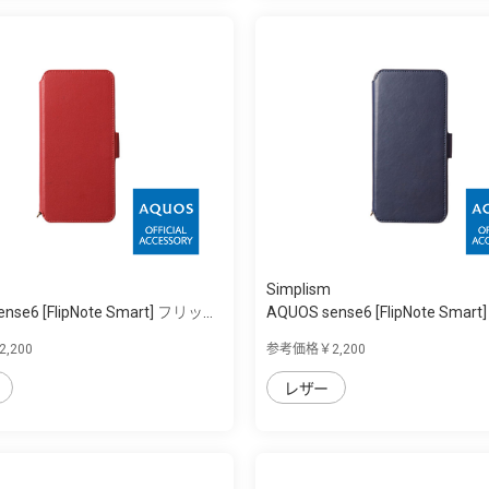
Simplism
nse6 [FlipNote Smart] フリッ...
AQUOS sense6 [FlipNote Smart
,200
参考価格￥2,200
レザー