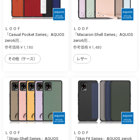
ＬＯＯＦ
ＬＯＯＦ
「Casual Pocket Series」AQUOS
「Macaron-Shell Series」AQUOS
zero6用...
zero6用...
参考価格￥1,180
参考価格￥1,480
その他（ケース）
レザー
ＬＯＯＦ
ＬＯＯＦ
「Strap-Shell Series」AQUOS
「Skin Fit Series」AQUOS zero6