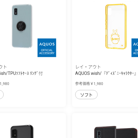
ウト
レイ・アウト
ish/TPUｿﾌﾄｹｰｽ ﾘﾝｸﾞ付
AQUOS wish/『ﾃﾞｨｽﾞﾆｰｷｬﾗｸﾀｰ』
ﾄﾞ...
,980
参考価格￥1,980
ソフト