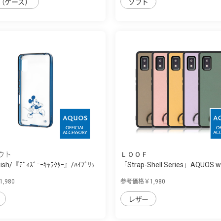
（ケース）
ソフト
ウト
ＬＯＯＦ
ish/『ﾃﾞｨｽﾞﾆｰｷｬﾗｸﾀｰ』/ﾊｲﾌﾞﾘｯ
「Strap-Shell Series」AQUOS wi
,980
参考価格￥1,980
レザー