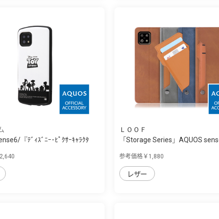
ム
ＬＯＯＦ
nse6/『ﾃﾞｨｽﾞﾆｰ･ﾋﾟｸｻｰｷｬﾗｸﾀ
「Storage Series」AQUOS sen
容...
,640
参考価格￥1,880
レザー