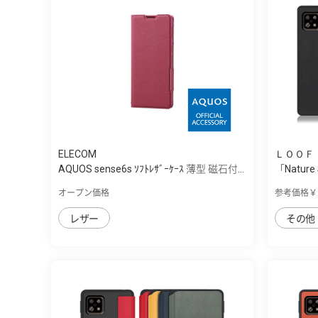
ELECOM
ＬＯＯＦ
AQUOS sense6s ｿﾌﾄﾚｻﾞｰｹｰｽ 薄型 磁石付...
「Nature
オープン価格
参考価格￥2
レザー
その他