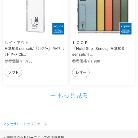
レイ・アウト
ＬＯＯＦ
AQUOS sense6/『ﾐｯﾌｨｰ』/ﾊｲﾌﾞﾘ
「Hold-Shell Series」AQUOS
ｯﾄﾞｹｰｽ Ch...
sense6用 ...
参考価格￥1,980
参考価格￥1,980
ソフト
レザー
＋ もっと見る
アクセサリートップ
｜ケース
掲載アクセサリーについての注意事項