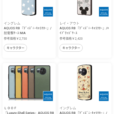
イングレム
レイ・アウト
AQUOS R8 『ﾃﾞｨｽﾞﾆｰｷｬﾗｸﾀｰ』/
AQUOS R8 『ﾃﾞｨｽﾞﾆｰｷｬﾗｸﾀｰ』/ﾊ
耐衝撃ｹｰｽ MiA
ｲﾌﾞﾘｯﾄﾞｹｰｽ
参考価格￥2,750
参考価格￥2,420
キャラクター
キャラクター
ＬＯＯＦ
イングレム
「Luxury-Shell Series」AQUOS R8
AQUOS R8 『ﾃﾞｨｽﾞﾆｰｷｬﾗｸﾀｰ』/