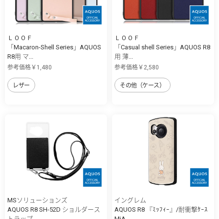
ＬＯＯＦ
ＬＯＯＦ
「Macaron-Shell Series」AQUOS
「Casual shell Series」AQUOS R8
R8用 マ...
用 薄...
参考価格￥1,480
参考価格￥2,580
レザー
その他（ケース）
MSソリューションズ
イングレム
AQUOS R8 SH-52D ショルダース
AQUOS R8 『ﾐｯﾌｨｰ』/耐衝撃ｹｰｽ
トラップ...
MiA