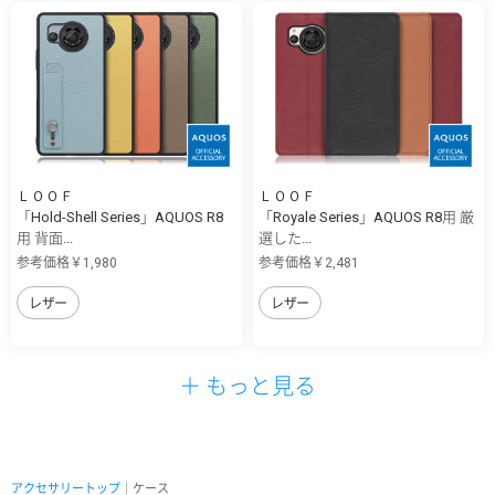
ＬＯＯＦ
ＬＯＯＦ
「Hold-Shell Series」AQUOS R8
「Royale Series」AQUOS R8用 厳
用 背面...
選した...
参考価格￥1,980
参考価格￥2,481
レザー
レザー
＋ もっと見る
アクセサリートップ
｜ケース