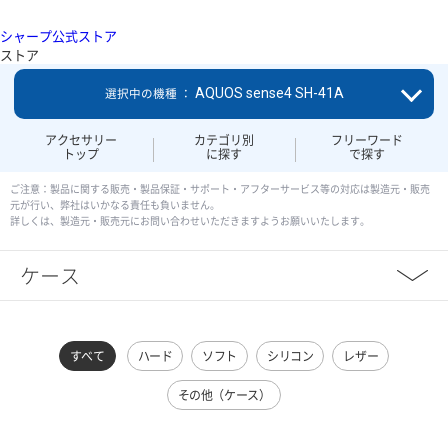
シャープ公式ストア
ストア
AQUOS sense4 SH-41A
選択中の機種 ：
アクセサリー
カテゴリ別
フリーワード
トップ
に探す
で探す
ご注意：製品に関する販売・製品保証・サポート・アフターサービス等の対応は製造元・販売
元が行い、弊社はいかなる責任も負いません。
詳しくは、製造元・販売元にお問い合わせいただきますようお願いいたします。
ケース
すべて
ハード
ソフト
シリコン
レザー
その他（ケース）