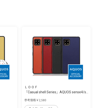
ＬＯＯＦ
「Casual shell Series」AQUOS sense4/s...
参考価格￥2,580