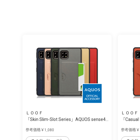
ＬＯＯＦ
ＬＯＯＦ
「Skin Slim-Slot Series」AQUOS sense4...
「Casual
sense4/...
参考価格￥1,080
参考価格￥1