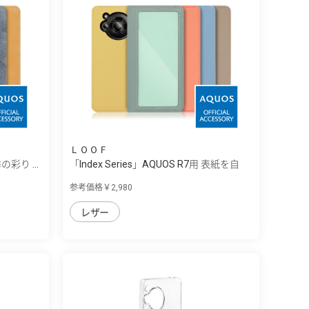
ＬＯＯＦ
の彩り ...
「Index Series」AQUOS R7用 表紙を自
由...
参考価格￥2,980
レザー