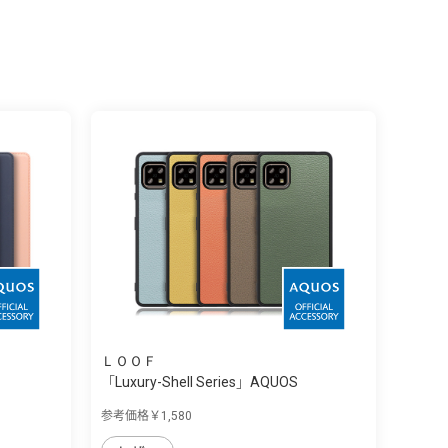
ＬＯＯＦ
「Luxury-Shell Series」AQUOS
sense4/s...
参考価格￥1,580