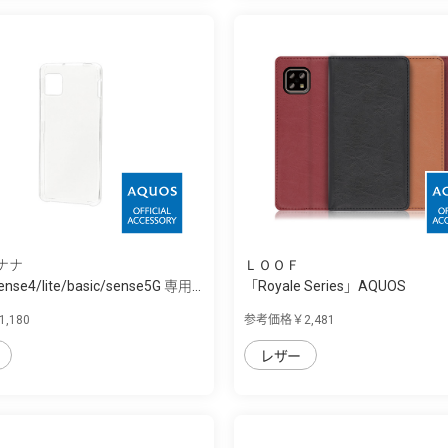
ナナ
ＬＯＯＦ
nse4/lite/basic/sense5G 専用...
「Royale Series」AQUOS
sense4/sense5G...
,180
参考価格￥2,481
レザー