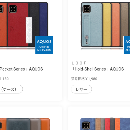
ＬＯＯＦ
 Pocket Series」AQUOS
「Hold-Shell Series」AQUOS
sense4/sen...
,180
参考価格￥1,980
（ケース）
レザー