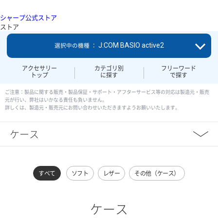
シャープ公式ストア
ストア
J:COM BASIO active2
選択中の機種 ：
アクセサリー
カテゴリ別
フリーワード
トップ
に探す
で探す
ご注意：製品に関する販売・製品保証・サポート・アフターサービス等の対応は製造元・販売
元が行い、弊社はいかなる責任も負いません。
詳しくは、製造元・販売元にお問い合わせいただきますようお願いいたします。
ケース
すべて
ソフト
レザー
その他（ケース）
ケース