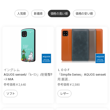
人気順
新着順
価格の高い順
価格の安い順
イングレム
ＬＯＯＦ
AQUOS sense6/『ﾑｰﾐﾝ』/耐衝撃ｹ
「Simplle Series」AQUOS sense6
ｰｽ MiA
用 厳選...
参考価格￥2,640
参考価格￥2,580
ソフト
レザー