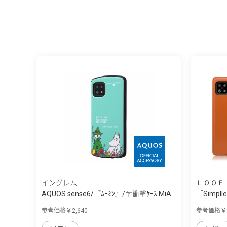
イングレム
ＬＯＯＦ
AQUOS sense6/『ﾑｰﾐﾝ』/耐衝撃ｹｰｽ MiA
「Simpll
選...
参考価格￥2,640
参考価格￥2