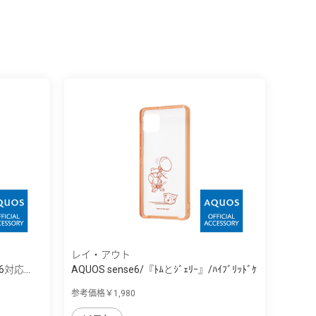
レイ・アウト
e6対応...
AQUOS sense6/『ﾄﾑとｼﾞｪﾘｰ』/ﾊｲﾌﾞﾘｯﾄﾞｹ
ｰ...
参考価格￥1,980