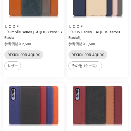
ＬＯＯＦ
ＬＯＯＦ
「Simplle Series」AQUOS zero5G
「SKIN Series」AQUOS zero5G
Basic...
Basic用 ...
参考価格￥2,580
参考価格￥1,580
DESIGN FOR AQUOS
DESIGN FOR AQUOS
レザー
その他（ケース）