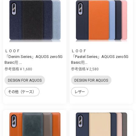
ＬＯＯＦ
ＬＯＯＦ
「Denim Series」AQUOS zero5G
「Pastel Series」AQUOS zero5G
Basic用 ...
Basic用...
参考価格￥1,680
参考価格￥2,580
DESIGN FOR AQUOS
DESIGN FOR AQUOS
その他（ケース）
レザー