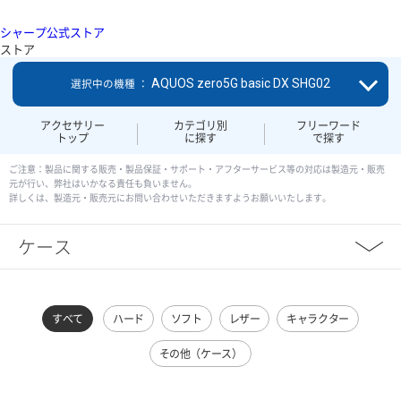
シャープ公式ストア
ストア
AQUOS zero5G basic DX SHG02
選択中の機種 ：
アクセサリー
カテゴリ別
フリーワード
トップ
に探す
で探す
ご注意：製品に関する販売・製品保証・サポート・アフターサービス等の対応は製造元・販売
元が行い、弊社はいかなる責任も負いません。
詳しくは、製造元・販売元にお問い合わせいただきますようお願いいたします。
ケース
すべて
ハード
ソフト
レザー
キャラクター
その他（ケース）