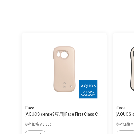
iFace
iFace
[AQUOS sense8専用]iFace First Class C...
[AQUOS se
参考価格￥3,300
参考価格￥3