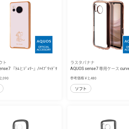
ウト
ラスタバナナ
ense7 『ﾄﾑとｼﾞｪﾘｰ』/ﾊｲﾌﾞﾘｯﾄﾞｹ
AQUOS sense7 専用ケース curve
,090
参考価格￥2,480
ソフト