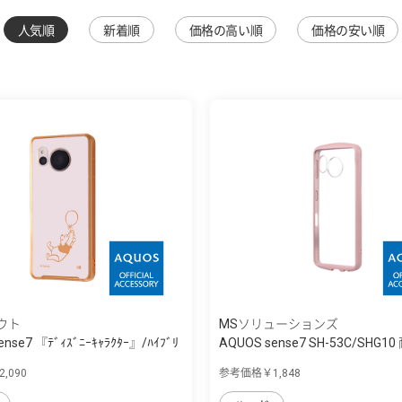
人気順
新着順
価格の高い順
価格の安い順
ウト
MSソリューションズ
ense7 『ﾃﾞｨｽﾞﾆｰｷｬﾗｸﾀｰ』/ﾊｲﾌﾞﾘ
AQUOS sense7 SH-53C/SHG
イ...
,090
参考価格￥1,848