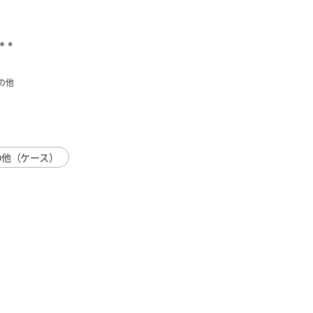
の他
の他（ケース）