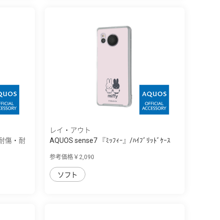
レイ・アウト
10 耐傷・耐
AQUOS sense7 『ﾐｯﾌｨｰ』/ﾊｲﾌﾞﾘｯﾄﾞｹｰｽ
Ch...
参考価格￥2,090
ソフト