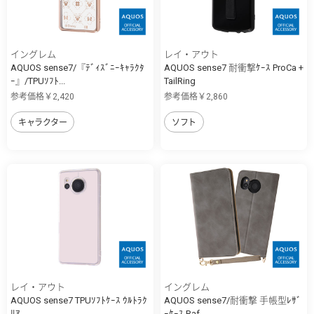
イングレム
レイ・アウト
AQUOS sense7/『ﾃﾞｨｽﾞﾆｰｷｬﾗｸﾀ
AQUOS sense7 耐衝撃ｹｰｽ ProCa +
ｰ』/TPUｿﾌﾄ...
TailRing
参考価格￥2,420
参考価格￥2,860
キャラクター
ソフト
レイ・アウト
イングレム
AQUOS sense7 TPUｿﾌﾄｹｰｽ ｳﾙﾄﾗｸ
AQUOS sense7/耐衝撃 手帳型ﾚｻﾞ
ﾘｱ
ｰｹｰｽ Raf...