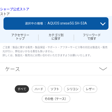
シャープ公式ストア
ストア
AQUOS snese5G SH-53A
選択中の機種 ：
アクセサリー
カテゴリ別
フリーワード
トップ
に探す
で探す
ご注意：製品に関する販売・製品保証・サポート・アフターサービス等の対応は製造元・販売
元が行い、弊社はいかなる責任も負いません。
詳しくは、製造元・販売元にお問い合わせいただきますようお願いいたします。
ケース
すべて
ハード
ソフト
シリコン
レザー
その他（ケース）