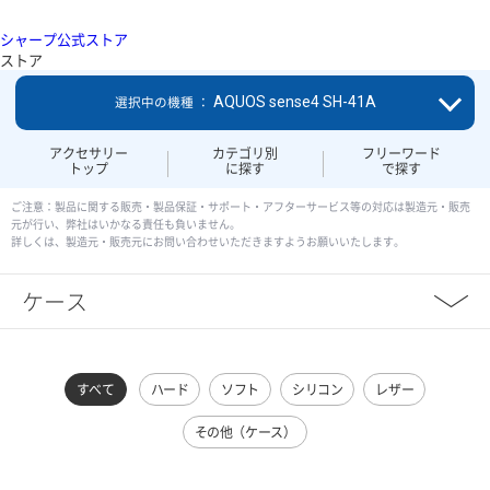
シャープ公式ストア
ストア
AQUOS sense4 SH-41A
選択中の機種 ：
アクセサリー
カテゴリ別
フリーワード
トップ
に探す
で探す
ご注意：製品に関する販売・製品保証・サポート・アフターサービス等の対応は製造元・販売
元が行い、弊社はいかなる責任も負いません。
詳しくは、製造元・販売元にお問い合わせいただきますようお願いいたします。
ケース
すべて
ハード
ソフト
シリコン
レザー
その他（ケース）