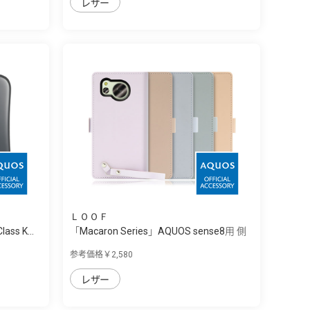
レザー
ＬＯＯＦ
ass K...
「Macaron Series」AQUOS sense8用 側
面...
参考価格￥2,580
レザー