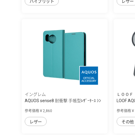
ハイブリット
レザー
イングレム
ＬＯＯＦ
AQUOS sense8 耐衝撃 手帳型ﾚｻﾞｰｹｰｽ ｼﾝ
LOOF A
ﾌﾟﾙ
フ...
参考価格￥2,860
参考価格￥2
レザー
その他