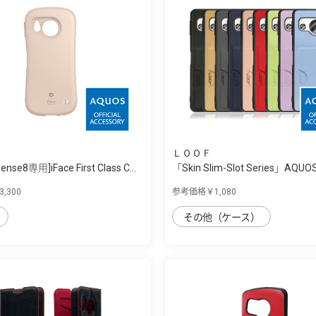
ＬＯＯＦ
nse8専用]iFace First Class C...
「Skin Slim-Slot Series」AQUOS 
,300
参考価格￥1,080
その他（ケース）