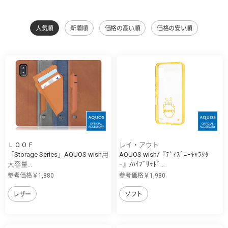
人気順
新着順
価格の高い順
価格の安い順
ＬＯＯＦ
レイ・アウト
「Storage Series」AQUOS wish用
AQUOS wish/『ﾃﾞｨｽﾞﾆｰｷｬﾗｸﾀ
大容量...
ｰ』/ﾊｲﾌﾞﾘｯﾄﾞ...
参考価格￥1,880
参考価格￥1,980
レザー
ソフト