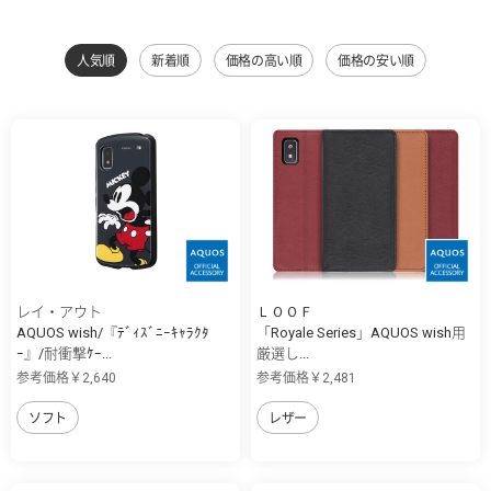
人気順
新着順
価格の高い順
価格の安い順
レイ・アウト
ＬＯＯＦ
AQUOS wish/『ﾃﾞｨｽﾞﾆｰｷｬﾗｸﾀ
「Royale Series」AQUOS wish用
ｰ』/耐衝撃ｹｰ...
厳選し...
参考価格￥2,640
参考価格￥2,481
ソフト
レザー