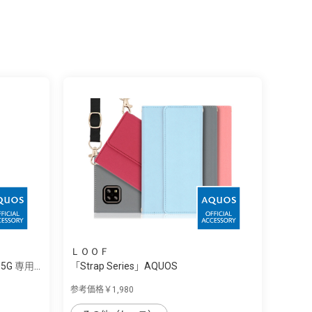
ＬＯＯＦ
e5G 専用...
「Strap Series」AQUOS
sense4/sense5G...
参考価格￥1,980