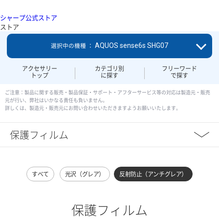
シャープ公式ストア
ストア
AQUOS sense6s SHG07
選択中の機種 ：
アクセサリー
カテゴリ別
フリーワード
トップ
に探す
で探す
ご注意：製品に関する販売・製品保証・サポート・アフターサービス等の対応は製造元・販売
元が行い、弊社はいかなる責任も負いません。
詳しくは、製造元・販売元にお問い合わせいただきますようお願いいたします。
保護フィルム
すべて
光沢（グレア）
反射防止（アンチグレア）
保護フィルム