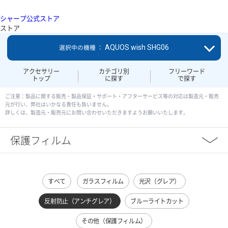
シャープ公式ストア
ストア
AQUOS wish SHG06
選択中の機種 ：
アクセサリー
カテゴリ別
フリーワード
トップ
に探す
で探す
ご注意：製品に関する販売・製品保証・サポート・アフターサービス等の対応は製造元・販売
元が行い、弊社はいかなる責任も負いません。
詳しくは、製造元・販売元にお問い合わせいただきますようお願いいたします。
保護フィルム
すべて
ガラスフィルム
光沢（グレア）
反射防止（アンチグレア）
ブルーライトカット
その他（保護フィルム）