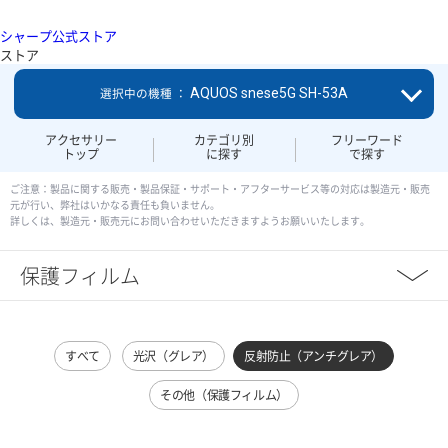
シャープ公式ストア
ストア
AQUOS snese5G SH-53A
選択中の機種 ：
アクセサリー
カテゴリ別
フリーワード
トップ
に探す
で探す
ご注意：製品に関する販売・製品保証・サポート・アフターサービス等の対応は製造元・販売
元が行い、弊社はいかなる責任も負いません。
詳しくは、製造元・販売元にお問い合わせいただきますようお願いいたします。
保護フィルム
すべて
光沢（グレア）
反射防止（アンチグレア）
その他（保護フィルム）