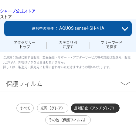
シャープ公式ストア
ストア
AQUOS sense4 SH-41A
選択中の機種 ：
アクセサリー
カテゴリ別
フリーワード
トップ
に探す
で探す
ご注意：製品に関する販売・製品保証・サポート・アフターサービス等の対応は製造元・販売
元が行い、弊社はいかなる責任も負いません。
詳しくは、製造元・販売元にお問い合わせいただきますようお願いいたします。
保護フィルム
すべて
光沢（グレア）
反射防止（アンチグレア）
その他（保護フィルム）