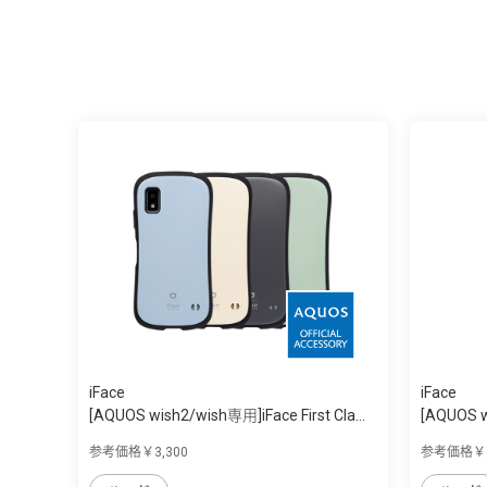
iFace
iFace
[AQUOS wish2/wish専用]iFace First Cla...
[AQUOS wi
参考価格￥3,300
参考価格￥3