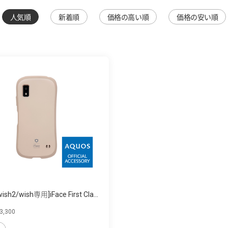
人気順
新着順
価格の高い順
価格の安い順
sh2/wish専用]iFace First Cla...
,300