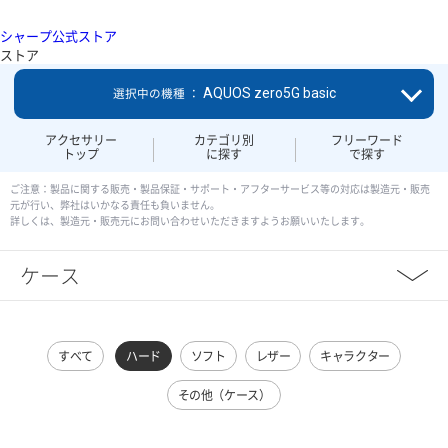
シャープ公式ストア
ストア
AQUOS zero5G basic
選択中の機種 ：
アクセサリー
カテゴリ別
フリーワード
トップ
に探す
で探す
ご注意：製品に関する販売・製品保証・サポート・アフターサービス等の対応は製造元・販売
元が行い、弊社はいかなる責任も負いません。
詳しくは、製造元・販売元にお問い合わせいただきますようお願いいたします。
ケース
すべて
ハード
ソフト
レザー
キャラクター
その他（ケース）