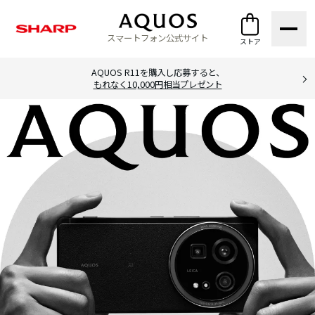
スマートフォン公式サイト
ストア
AQUOS R11を購入し応募すると、
もれなく10,000円相当プレゼント
シ
シ
オ
ャ
ャ
ン
ー
ー
ラ
プ
プ
イ
ラインアッ
公
公
ン
プ
式
式
シ
ス
ス
ョ
ト
ト
ッ
ア
ア
プ
(
法
人
)