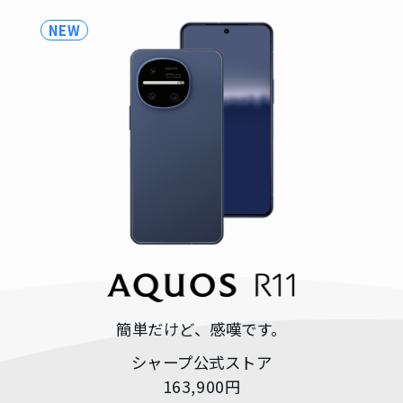
ン
NEW
ラ
ニュース
一覧を見る
イ
ン
サポート
シ
ョ
一覧を見る
ッ
プ
サポートトップ
チャットで質問
簡単だけど、感嘆です。
法人のお客
シャープ公式ストア
様
FAQ（よくある質問）
163,900円