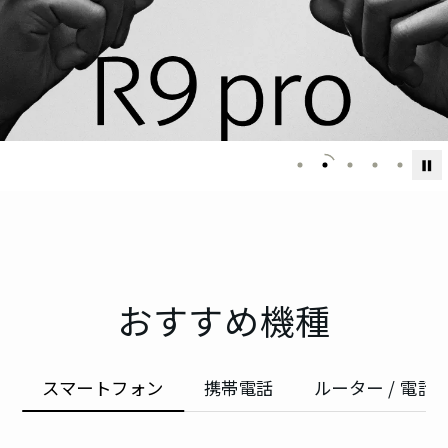
AQUOSをもっと
知る
スペシャル
オ
スマートフォン
ン
スマホ活用術
ラ
キャンペー
イ
携帯電話
ン
ン
おすすめ機種
AQUOS | Photography
シ
ョ
ルーター / 電話ユニット
ッ
スマートフォンアクセサリー
スマートフォン
携帯電話
ルーター / 電話
プ
タブレット / その他
AQUOSマスターガイド
オ