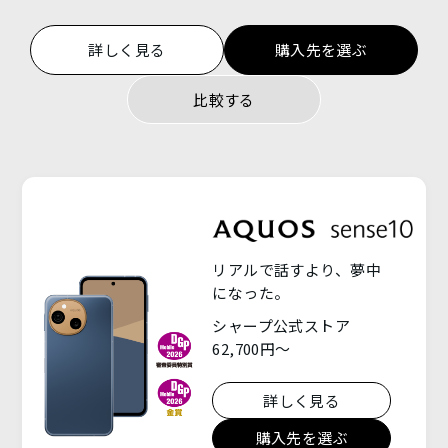
モバイル補償パック
詳しく見る
購入先を選ぶ
比較する
修理・電池交換修理のお手続き
法人向けソリューション
AQUOS for Business
シャープ公式ストア
My AQUOS（公式アプリ）
スマホ管理ソリューション
LINC Biz emm
OFFICIAL SNS
開発者向け情報
リアルで話すより、夢中
になった。
ホテルインフォメーションシステム
OSバージョンアップ情報
シャープ公式ストア
Inforia
©
2026
SHARP CORPORATION
62,700円～
詳しく見る
一覧を見る
一覧を見る
購入先を選ぶ