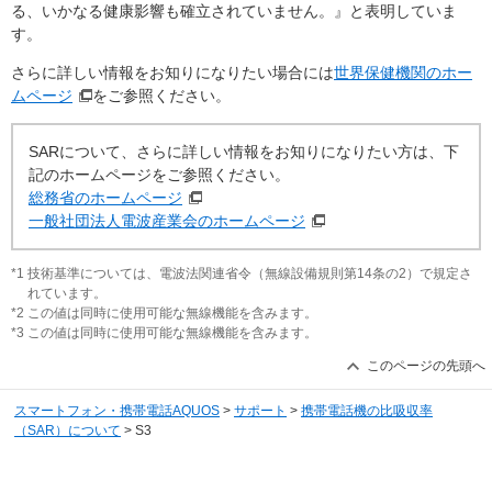
る、いかなる健康影響も確立されていません。』と表明していま
す。
さらに詳しい情報をお知りになりたい場合には
世界保健機関のホー
ムページ
をご参照ください。
SARについて、さらに詳しい情報をお知りになりたい方は、下
記のホームページをご参照ください。
総務省のホームページ
一般社団法人電波産業会のホームページ
*1 技術基準については、電波法関連省令（無線設備規則第14条の2）で規定さ
れています。
*2 この値は同時に使用可能な無線機能を含みます。
*3 この値は同時に使用可能な無線機能を含みます。
このページの先頭へ
スマートフォン・携帯電話AQUOS
>
サポート
>
携帯電話機の比吸収率
（SAR）について
> S3