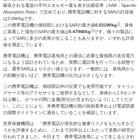
吸収される電波の平均エネルギー量を表す比吸収率（SAR：Specific
Absorption Rate）で定めており､携帯電話機に対するSARの許容値
は2.0W/kgです。
*2
この携帯電話機の側頭部におけるSARの最大値
0.531W/kg
、身体
*3
に装着した場合のSARの最大値は
0.479W/kg
です。個々の製品に
よってSARに多少の差異が生じることもありますが、いずれも許容
値を満足しています。
携帯電話機は、携帯電話基地局との通信に必要な最低限の送信電力
になるよう設計されているため、実際に通話等を行っている状態で
は、通常SARはより小さい値となります。一般的には、基地局から
の距離が近いほど、携帯電話機の出力は小さくなります。
この携帯電話機は、側頭部以外の位置でも使用可能です。キャリン
グケース等のアクセサリをご使用するなどして、身体から1.5センチ
以上離し、かつその間に金属(部分)が含まれないようにしてくださ
い。このことにより、本携帯電話機が国の技術基準および電波防護
の国際ガイドラインに適合していることを確認しています。
世界保健機関は、『携帯電話が潜在的な健康リスクをもたらすかど
うかを評価するために、これまで20年以上にわたって多数の研究が
行われてきました。今日まで、携帯電話使用によって生じるとされ