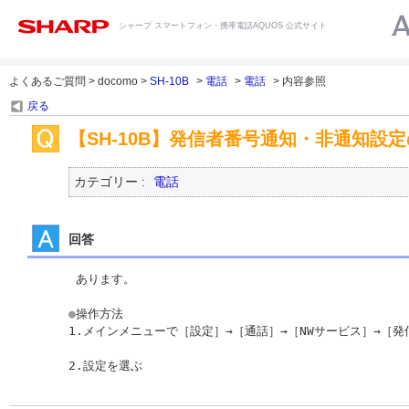
シャープ スマートフォン・携帯電話AQUOS 公式サイト
よくあるご質問 > docomo >
SH-10B
>
電話
>
電話
> 内容参照
戻る
【SH-10B】発信者番号通知・非通知設
カテゴリー :
電話
回答
 あります。

●
操作方法

1.メインメニューで［設定］→［通話］→［NWサービス］→［発
2.設定を選ぶ  