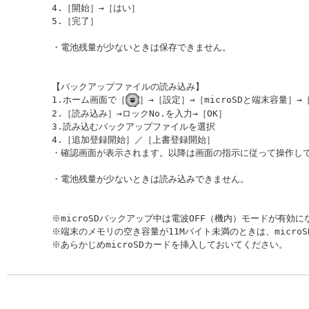
4.［開始］→［はい］

5.［完了］

・電池残量が少ないときは保存できません。

【バックアップファイルの読み込み】

1.ホーム画面で［
］→［設定］→［microSDと端末容量］→［
2.［読み込み］→ロックNo.を入力→［OK］

3.読み込むバックアップファイルを選択

4.［追加登録開始］／［上書登録開始］

・確認画面が表示されます。以降は画面の指示に従って操作して
・電池残量が少ないときは読み込みできません。

※microSDバックアップ中は電波OFF（機内）モードが有効に
※端末のメモリの空き容量が11Mバイト未満のときは、micro
※あらかじめmicroSDカードを挿入しておいてください。 