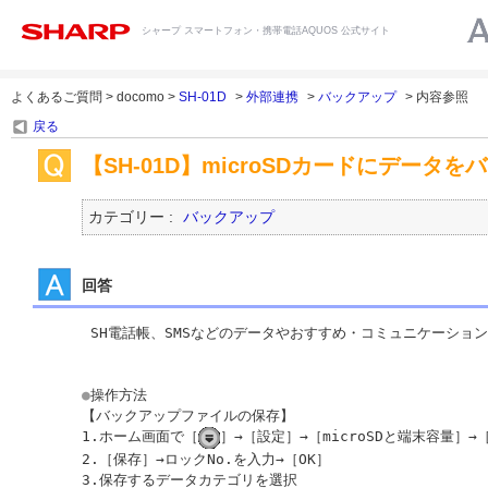
シャープ スマートフォン・携帯電話AQUOS 公式サイト
よくあるご質問 > docomo >
SH-01D
>
外部連携
>
バックアップ
> 内容参照
戻る
【SH-01D】microSDカードにデータ
カテゴリー :
バックアップ
回答
 SH電話帳、SMSなどのデータやおすすめ・コミュニケーショ
●
操作方法

【バックアップファイルの保存】

1.ホーム画面で［
］→［設定］→［microSDと端末容量］→［
2.［保存］→ロックNo.を入力→［OK］

3.保存するデータカテゴリを選択
