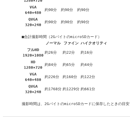
1280×720
VGA
約90分
約90分
約90分
640×480
QVGA
約90分
約90分
約90分
320×240
ノーマル
ファイン
ハイクオリティ
フルHD
約26分
約22分
約16分
1920×1080
HD
約84分
約65分
約44分
1280×720
VGA
約226分
約160分
約122分
640×480
QVGA
約1768分
約1229分
約661分
320×240
撮影時間は、2GバイトのmicroSDカードに保存したときの