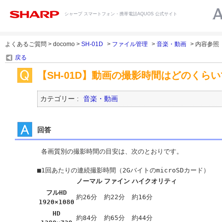
シャープ スマートフォン・携帯電話AQUOS 公式サイト
よくあるご質問 > docomo >
SH-01D
>
ファイル管理
>
音楽・動画
> 内容参照
戻る
【SH-01D】動画の撮影時間はどのくら
カテゴリー :
音楽・動画
回答
 各画質別の撮影時間の目安は、次のとおりです。 

ノーマル
ファイン
ハイクオリティ
フルHD
約26分
約22分
約16分
1920×1080
HD
約84分
約65分
約44分